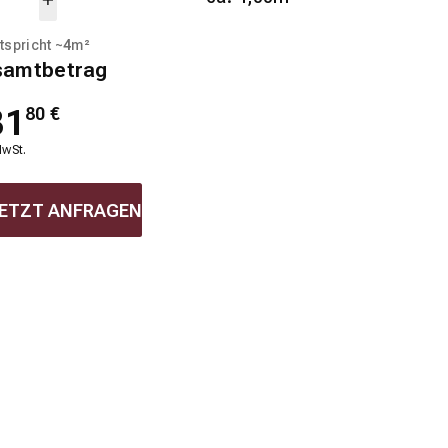
tspricht ~
4
m²
samtbetrag
31
80
€
MwSt.
ETZT ANFRAGEN