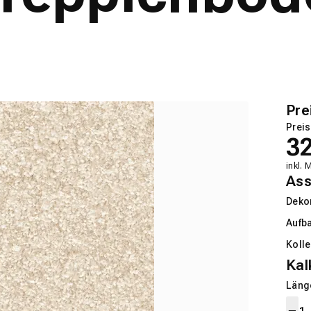
Pre
Preis
3
inkl. 
Ass
Deko
Aufb
Kolle
Kal
Länge