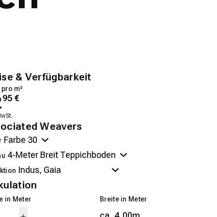
ise & Verfügbarkeit
 pro m²
2
95
€
MwSt.
ociated Weavers
r
au
ktion
kulation
 in Meter
Breite in Meter
ca. 4,00m