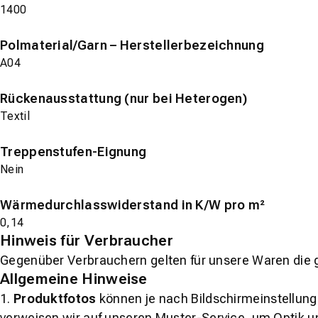
1400
Polmaterial/Garn – Herstellerbezeichnung
A04
Rückenausstattung (nur bei Heterogen)
Textil
Treppenstufen-Eignung
Nein
Wärmedurchlasswiderstand in K/W pro m²
0,14
Hinweis für Verbraucher
Gegenüber Verbrauchern gelten für unsere Waren die 
Allgemeine Hinweise
1.
Produktfotos
können je nach Bildschirmeinstellung 
verweisen wir auf unseren Muster-Service, um Optik u