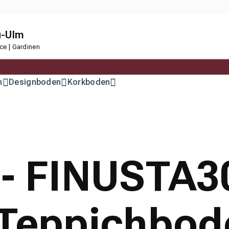
u-Ulm
ce | Gardinen
n
Designboden
Korkboden
 - FINUSTA3
t Teppichbo