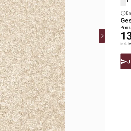
En
Ge
Preis
1
inkl. 
J