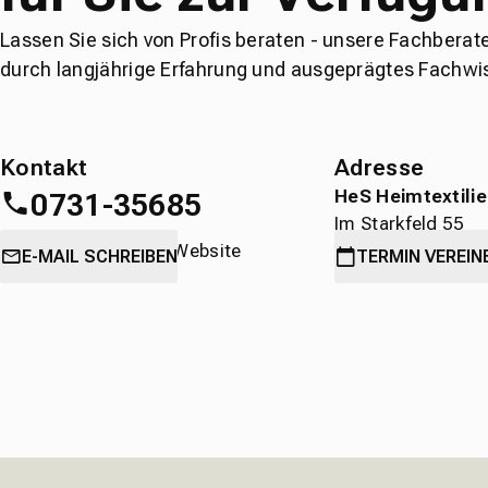
Lassen Sie sich von Profis beraten - unsere Fachberat
durch langjährige Erfahrung und ausgeprägtes Fachwi
Kontakt
Adresse
HeS Heimtextili
0731-35685
Im Starkfeld 55
oder
direkt über die Website
89231 Neu-Ulm
E-MAIL SCHREIBEN
TERMIN
VEREIN