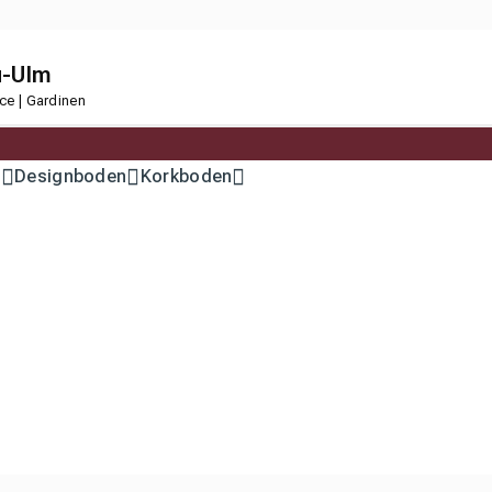
u-Ulm
ce | Gardinen
n
Designboden
Korkboden