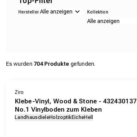
Top-Filter
Hersteller
Kollektion
Es wurden
704
Produkte
gefunden.
EXKLUSIV-PRODUKT
Ziro
Klebe-Vinyl, Wood & Stone - 43243013
No.1 Vinylboden zum Kleben
Landhausdiele
Holzoptik
Eiche
Hell