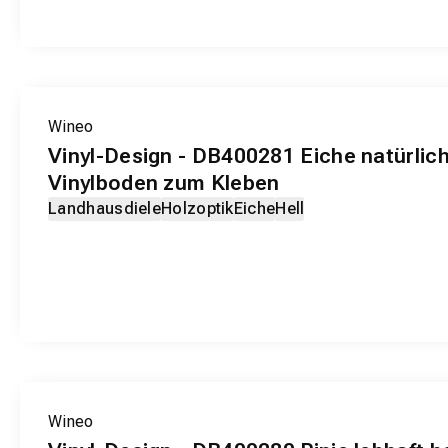
EXKLUSIV-PRODUKT
Wineo
Vinyl-Design - DB400281 Eiche natürlic
Vinylboden zum Kleben
Landhausdiele
Holzoptik
Eiche
Hell
EXKLUSIV-PRODUKT
Wineo