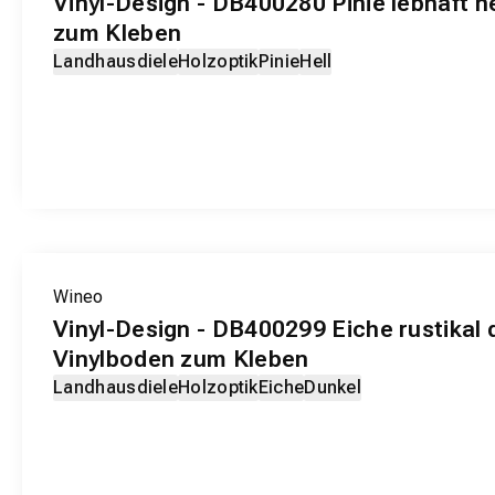
Vinyl-Design - DB400280 Pinie lebhaft h
zum Kleben
Landhausdiele
Holzoptik
Pinie
Hell
EXKLUSIV-PRODUKT
Wineo
Vinyl-Design - DB400299 Eiche rustikal 
Vinylboden zum Kleben
Landhausdiele
Holzoptik
Eiche
Dunkel