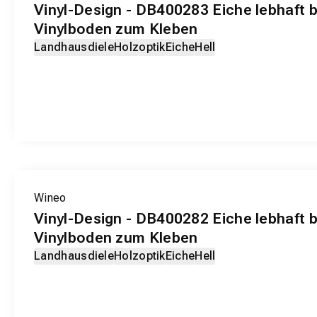
Vinyl-Design - DB400283 Eiche lebhaft 
Vinylboden zum Kleben
Landhausdiele
Holzoptik
Eiche
Hell
EXKLUSIV-PRODUKT
Wineo
Vinyl-Design - DB400282 Eiche lebhaft 
Vinylboden zum Kleben
Landhausdiele
Holzoptik
Eiche
Hell