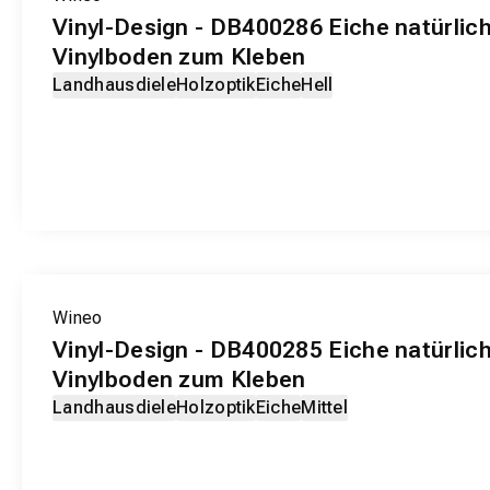
Vinyl-Design - DB400286 Eiche natürlich
Vinylboden zum Kleben
Landhausdiele
Holzoptik
Eiche
Hell
EXKLUSIV-PRODUKT
Wineo
Vinyl-Design - DB400285 Eiche natürlic
Vinylboden zum Kleben
Landhausdiele
Holzoptik
Eiche
Mittel