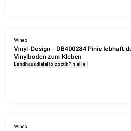
EXKLUSIV-PRODUKT
Wineo
Vinyl-Design - DB400284 Pinie lebhaft d
Vinylboden zum Kleben
Landhausdiele
Holzoptik
Pinie
Hell
EXKLUSIV-PRODUKT
Wineo