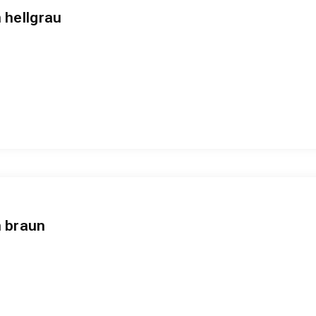
 hellgrau
h braun