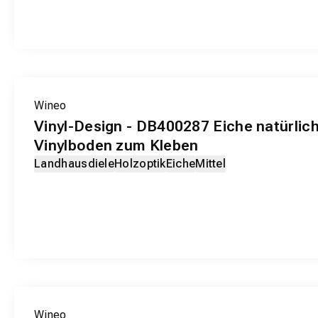
EXKLUSIV-PRODUKT
Wineo
Vinyl-Design - DB400287 Eiche natürlic
Vinylboden zum Kleben
Landhausdiele
Holzoptik
Eiche
Mittel
EXKLUSIV-PRODUKT
Wineo