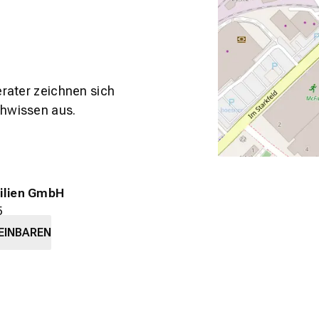
erater zeichnen sich
chwissen aus.
ilien GmbH
5
lm
EINBAREN