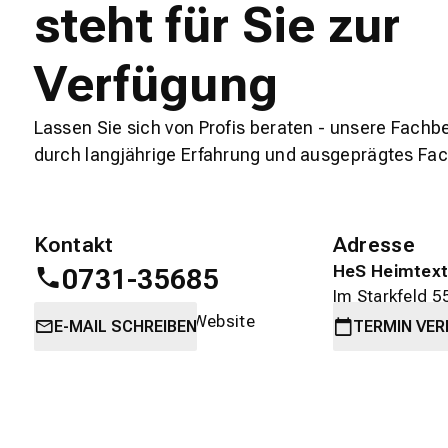
steht für Sie zur
Verfügung
Lassen Sie sich von Profis beraten - unsere Fachb
durch langjährige Erfahrung und ausgeprägtes Fa
Kontakt
Adresse
HeS Heimtext
0731-35685
Im Starkfeld 5
oder
direkt über die Website
89231 Neu-U
E-MAIL SCHREIBEN
TERMIN
VER