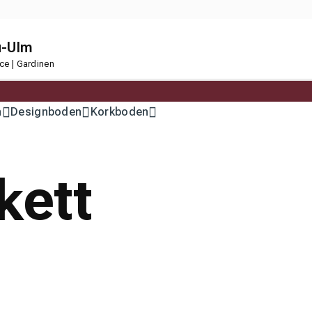
u-Ulm
ce | Gardinen
n
Designboden
Korkboden
kett