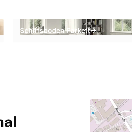
Schiffsboden Parkett
nal