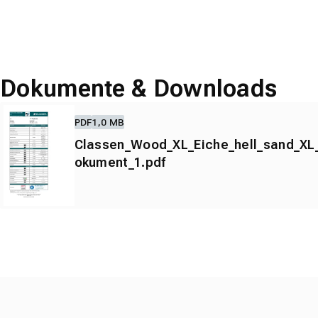
Dokumente & Downloads
PDF
1,0 MB
Classen_Wood_XL_Eiche_hell_sand_XL
okument_1.pdf