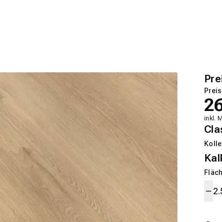
Pre
Preis
2
inkl. 
Cla
Kolle
Kal
Fläch