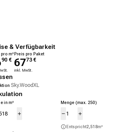
ise & Verfügbarkeit
 pro m²
Preis pro Paket
6
67
90
€
73
€
MwSt.
inkl. MwSt.
ssen
ktion
kulation
e in m²
Menge (max. 250)
Entspricht
2,518
m²