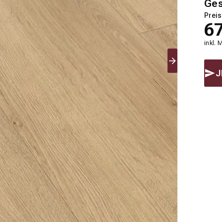
Ge
Preis
6
inkl. 
J