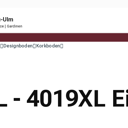
u-Ulm
ce | Gardinen
Designboden
Korkboden
- 4019XL Ei