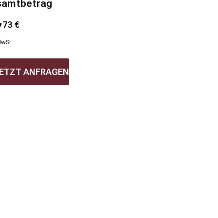
samtbetrag
7
73
€
MwSt.
ETZT ANFRAGEN