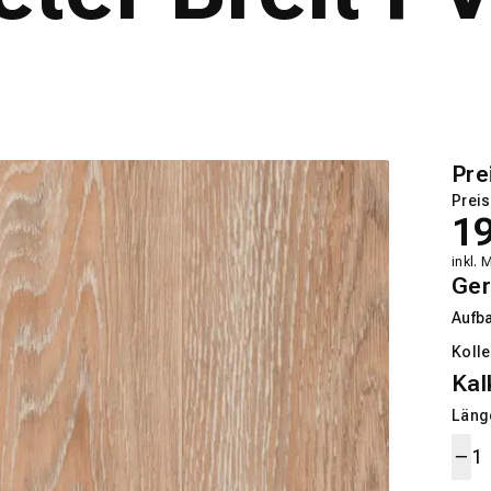
Pre
Preis
1
inkl. 
Ger
Aufb
Kolle
Kal
Länge