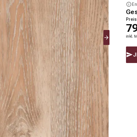
En
Ge
Preis
7
inkl. 
J