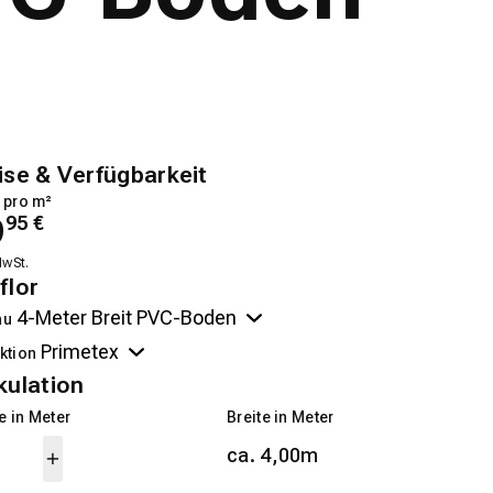
ise & Verfügbarkeit
 pro m²
9
95
€
MwSt.
flor
au
ktion
kulation
 in Meter
Breite in Meter
ca. 4,00m