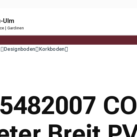
u-Ulm
ce | Gardinen
n
Designboden
Korkboden
 15482007 
ter Breit P