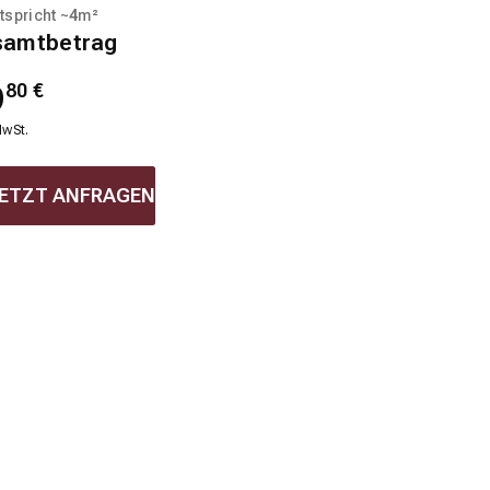
tspricht ~
4
m²
samtbetrag
9
80
€
MwSt.
ETZT ANFRAGEN