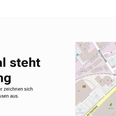
l steht
ng
er zeichnen sich
ssen aus.