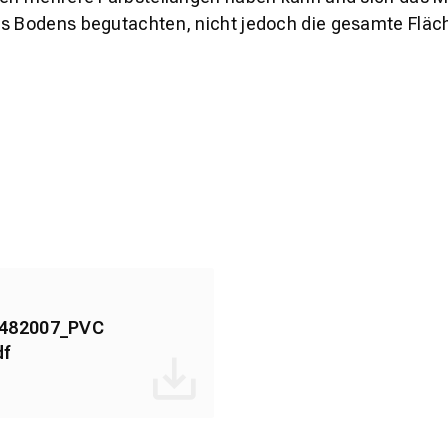
es Bodens begutachten, nicht jedoch die gesamte Fläch
482007_PVC
df