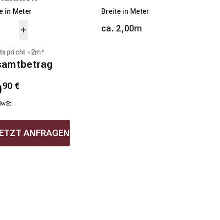
 in Meter
Breite in Meter
ca. 2,00m
tspricht ~
2
m²
samtbetrag
9
90
€
MwSt.
ETZT ANFRAGEN