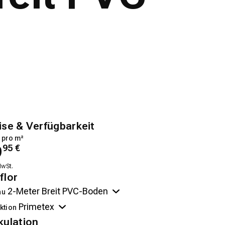
ise & Verfügbarkeit
 pro m²
9
95
€
MwSt.
flor
au
ktion
kulation