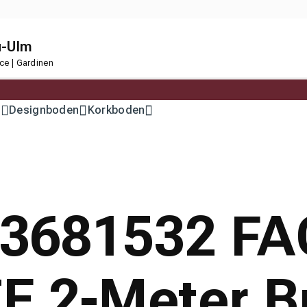
u-Ulm
ce | Gardinen
n
Designboden
Korkboden
 13681532 F
 2-Meter Br