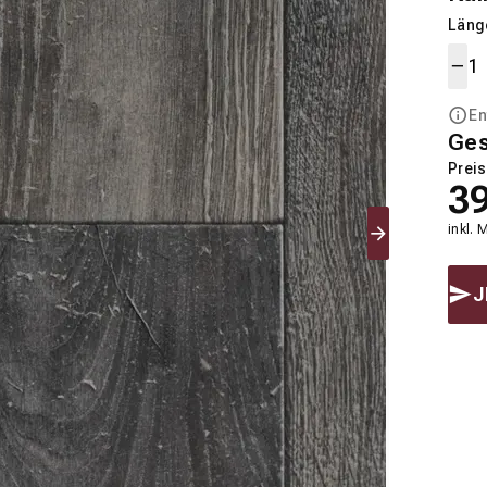
Länge
En
Ge
Preis
3
inkl. 
J