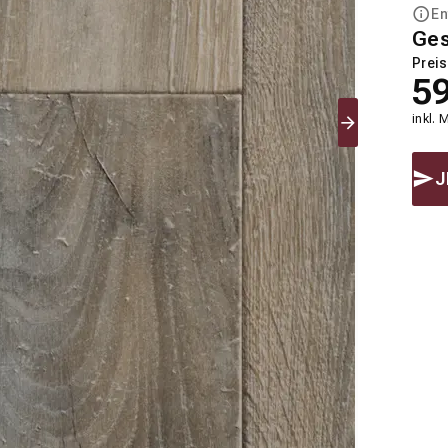
En
Ge
Preis
5
inkl. 
J