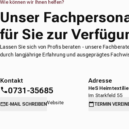
Wie können wir Ihnen helfen?
Unser Fachpersona
für Sie zur Verfügu
Lassen Sie sich von Profis beraten - unsere Fachberat
durch langjährige Erfahrung und ausgeprägtes Fachwi
Kontakt
Adresse
HeS Heimtextili
0731-35685
Im Starkfeld 55
oder
direkt über die Website
89231 Neu-Ulm
E-MAIL SCHREIBEN
TERMIN
VEREIN