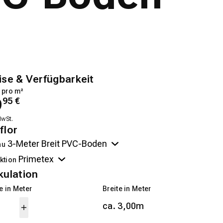
ise & Verfügbarkeit
 pro m²
9
95
€
MwSt.
flor
au
ktion
kulation
 in Meter
Breite in Meter
ca. 3,00m