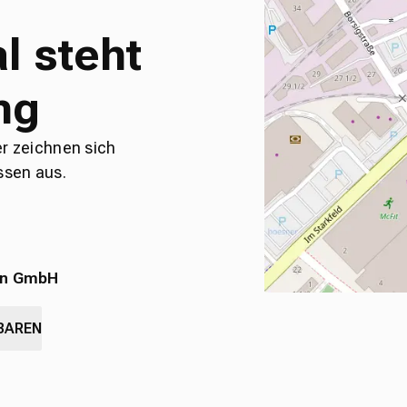
l steht
ng
er zeichnen sich
ssen aus.
en GmbH
BAREN