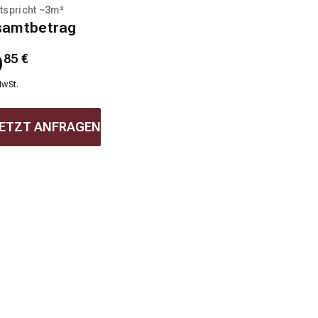
tspricht ~
3
m²
samtbetrag
9
85
€
MwSt.
ETZT ANFRAGEN