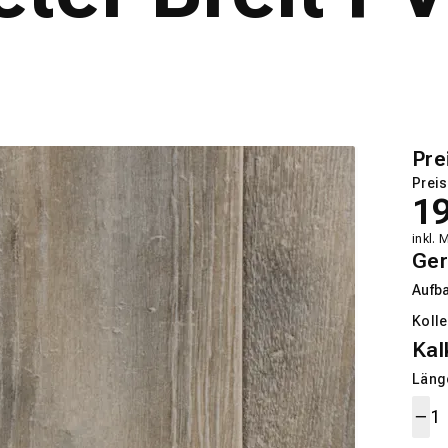
Pre
Preis
1
inkl. 
Ger
Aufb
Kolle
Kal
Länge