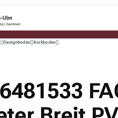
u-Ulm
ce | Gardinen
n
Designboden
Korkboden
 16481533 F
ter Breit P