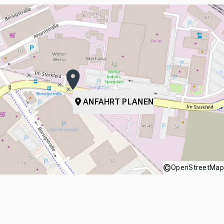
ANFAHRT PLANEN
©
OpenStreetMap