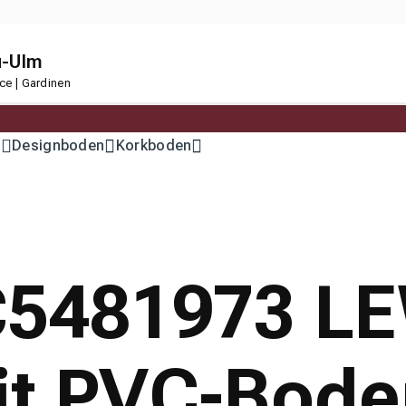
u-Ulm
ce | Gardinen
n
Designboden
Korkboden
 C5481973 L
eit PVC-Bod