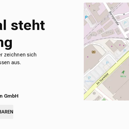
l steht
ng
er zeichnen sich
ssen aus.
en GmbH
BAREN