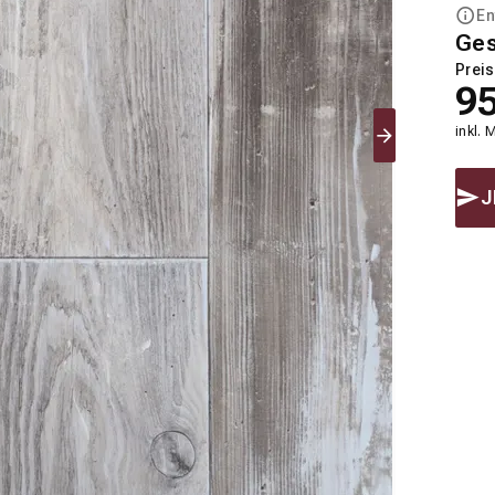
En
Ge
Preis
9
inkl. 
J