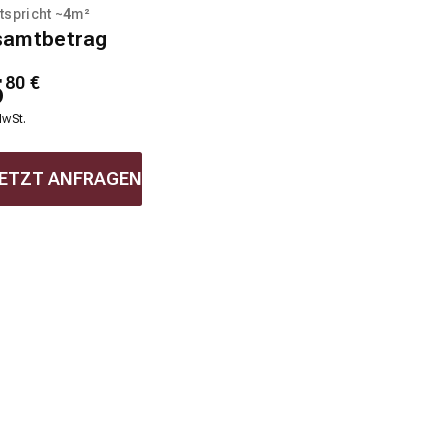
tspricht ~
4
m²
samtbetrag
5
80
€
MwSt.
ETZT ANFRAGEN