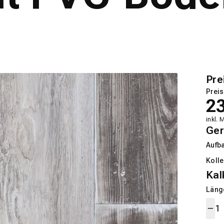
Pre
Preis
2
inkl. 
Ger
Aufb
Kolle
Kal
Länge