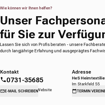
Wie können wir Ihnen helfen?
Unser Fachpersona
für Sie zur Verfügu
Lassen Sie sich von Profis beraten - unsere Fachberat
durch langjährige Erfahrung und ausgeprägtes Fachwi
Kontakt
Adresse
HeS Heimtextili
0731-35685
Im Starkfeld 55
oder
direkt über die Website
89231 Neu-Ulm
E-MAIL SCHREIBEN
TERMIN
VEREIN