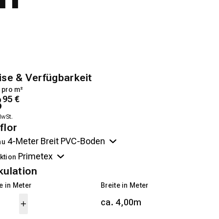
ise & Verfügbarkeit
 pro m²
3
95
€
MwSt.
flor
au
ktion
kulation
 in Meter
Breite in Meter
ca. 4,00m