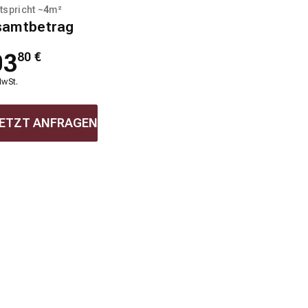
tspricht ~
4
m²
samtbetrag
03
80
€
MwSt.
ETZT ANFRAGEN