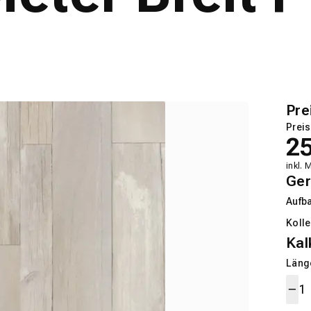
Pre
Preis
2
inkl. 
Ger
Aufb
Kolle
Kal
Länge