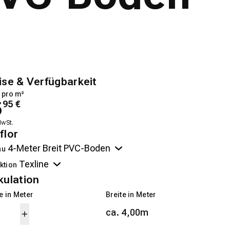
ise & Verfügbarkeit
 pro m²
5
95
€
MwSt.
flor
au
ktion
kulation
 in Meter
Breite in Meter
ca. 4,00m