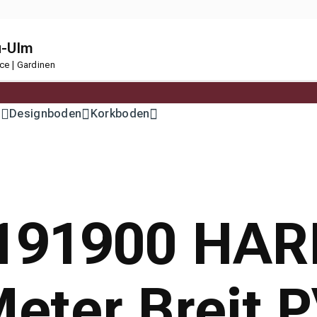
u-Ulm
ce | Gardinen
n
Designboden
Korkboden
15191900 HA
eter Breit 