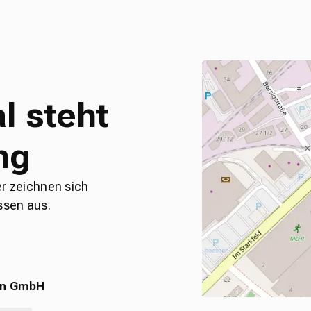
l steht
ng
er zeichnen sich
ssen aus.
en GmbH