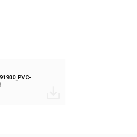
91900_PVC-
f