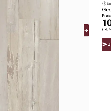
En
Ge
Preis
1
inkl. 
J