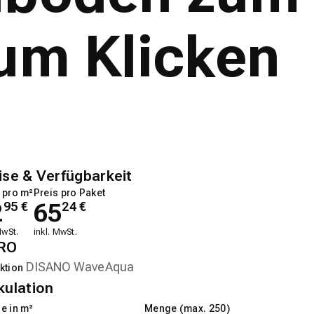
um Klicken
ise & Verfügbarkeit
 pro m²
Preis pro Paket
2
65
95
€
24
€
MwSt.
inkl. MwSt.
RO
ktion
kulation
e in m²
Menge (max. 250)