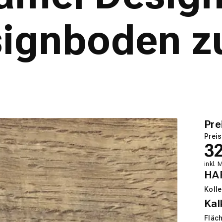
signboden z
Pre
Preis
3
inkl. 
HA
Kolle
Kal
Fläch