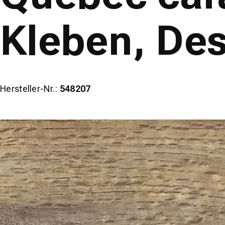
Kleben, De
Hersteller-Nr.:
548207