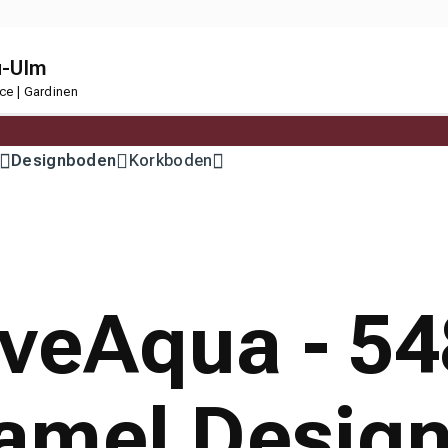
u-Ulm
ce | Gardinen
Designboden
Korkboden
eAqua - 54
amel Desig