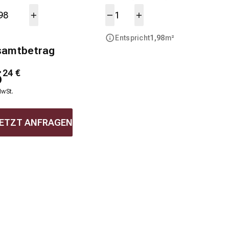
Entspricht
1,98
m²
samtbetrag
5
24
€
MwSt.
ETZT ANFRAGEN