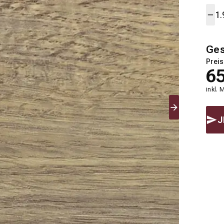
Ge
Preis
6
inkl. 
J