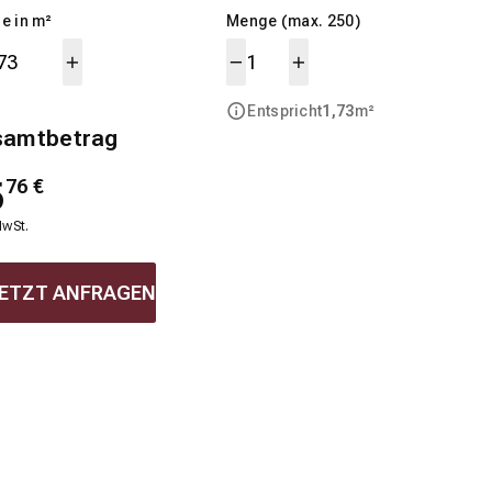
e in m²
Menge (max. 250)
Entspricht
1,73
m²
samtbetrag
5
76
€
MwSt.
ETZT ANFRAGEN