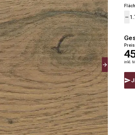
Fläch
Ge
Preis
4
inkl. 
J