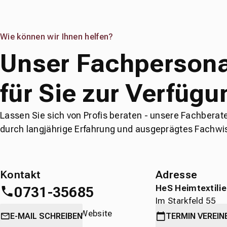
Wie können wir Ihnen helfen?
Unser Fachpersona
für Sie zur Verfügu
Lassen Sie sich von Profis beraten - unsere Fachberat
durch langjährige Erfahrung und ausgeprägtes Fachwi
Kontakt
Adresse
HeS Heimtextili
0731-35685
Im Starkfeld 55
oder
direkt über die Website
89231 Neu-Ulm
E-MAIL SCHREIBEN
TERMIN
VEREIN