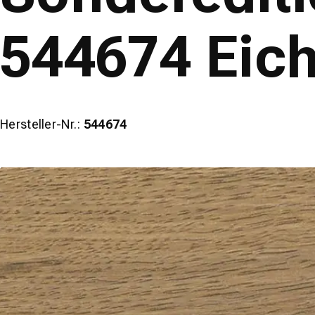
544674 Eic
Hersteller-Nr.:
544674