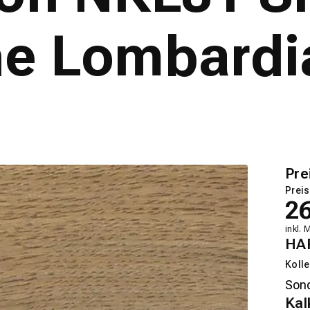
he Lombardi
Pre
Preis
2
inkl. 
HA
Kolle
Kal