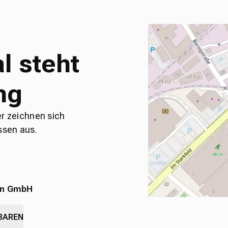
l steht
ng
er zeichnen sich
ssen aus.
en GmbH
BAREN