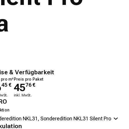
a
ise & Verfügbarkeit
 pro m²
Preis pro Paket
6
45
45
€
76
€
MwSt.
inkl. MwSt.
RO
ktion
kulation