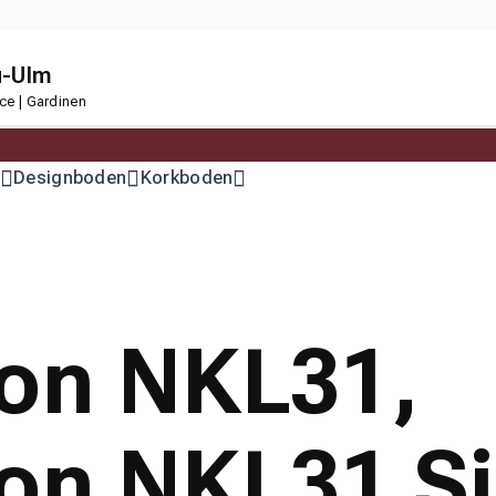
u-Ulm
ce | Gardinen
Designboden
Korkboden
ion NKL31,
on NKL31 Sil