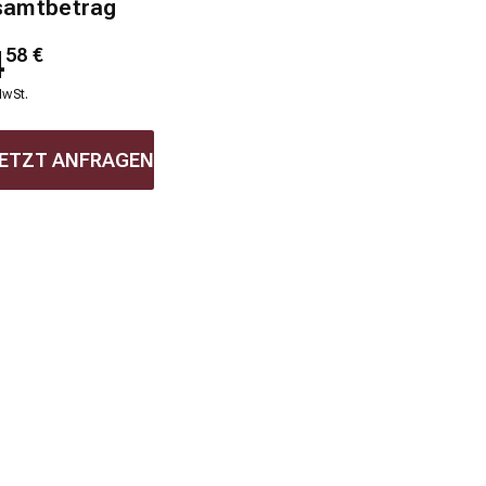
samtbetrag
4
58
€
MwSt.
ETZT ANFRAGEN