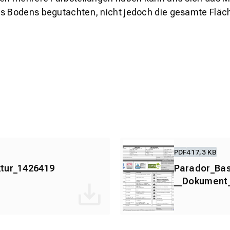
es Bodens begutachten, nicht jedoch die gesamte Fläch
PDF
417,3 KB
tur_1426419
Parador_Bas
__Dokument_