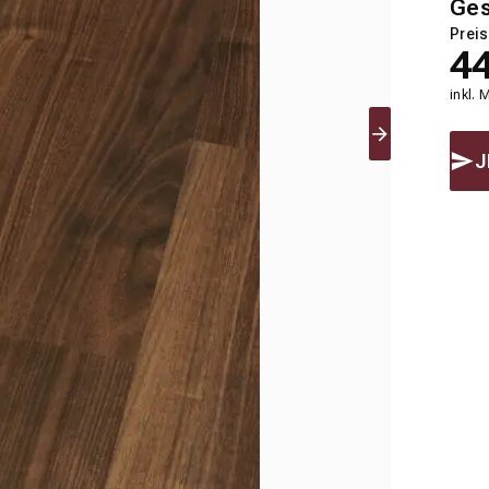
Ge
Preis
4
inkl. 
J