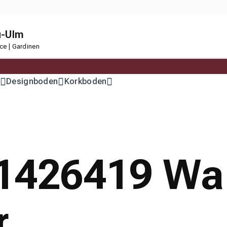
u-Ulm
ce | Gardinen
Designboden
Korkboden
 1426419 Wa
r