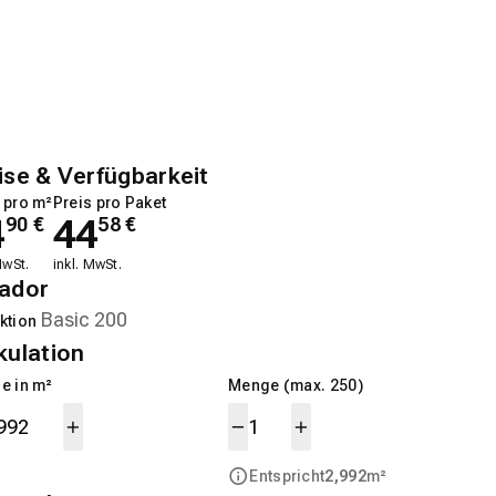
ise & Verfügbarkeit
 pro m²
Preis pro Paket
4
44
90
€
58
€
MwSt.
inkl. MwSt.
ador
ktion
kulation
e in m²
Menge (max. 250)
Entspricht
2,992
m²