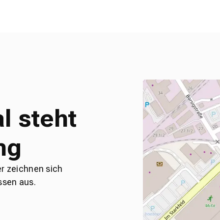
l steht
ng
er zeichnen sich
ssen aus.