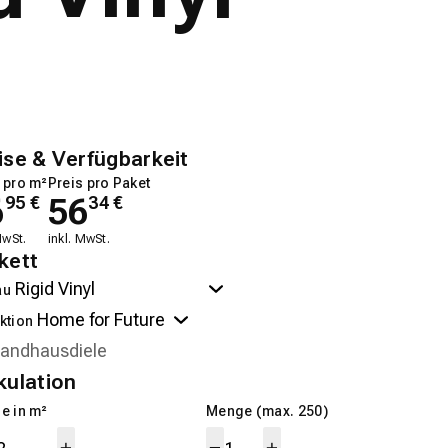
ise & Verfügbarkeit
 pro m²
Preis pro Paket
6
56
95
€
34
€
MwSt.
inkl. MwSt.
kett
au
ktion
kulation
e in m²
Menge (max. 250)