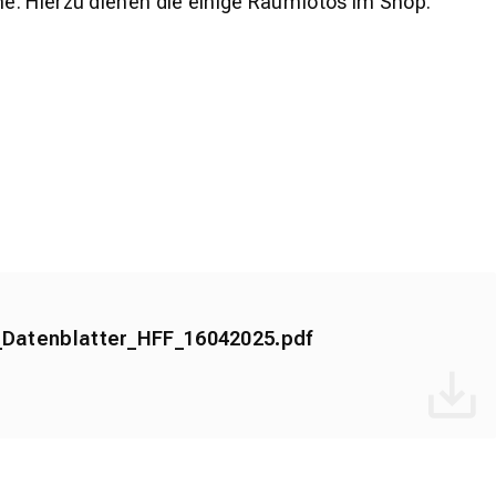
e. Hierzu dienen die einige Raumfotos im Shop.
Datenblatter_HFF_16042025.pdf