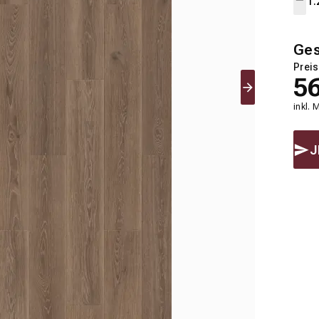
Ge
Preis
5
inkl. 
J