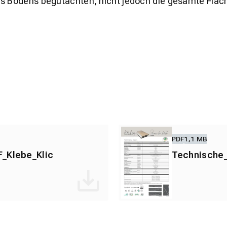
es Bodens begutachten, nicht jedoch die gesamte Fläch
PDF
1,1 MB
_Klebe_Klic
Technische_