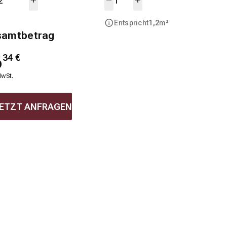
Entspricht
1,2
m²
samtbetrag
6
34
€
MwSt.
ETZT ANFRAGEN