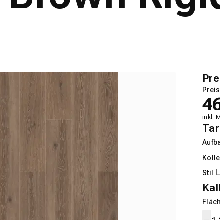
Pre
Preis
4
inkl. 
Tar
Aufb
Kolle
Stil
Kal
Fläch