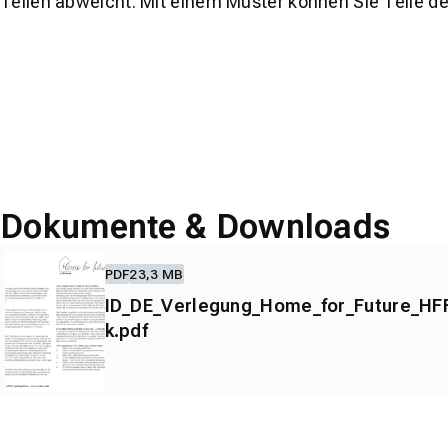
Teilen abweicht. Mit einem Muster können Sie Teile d
Dokumente & Downloads
PDF
23,3 MB
ID_DE_Verlegung_Home_for_Future_HFF
k.pdf