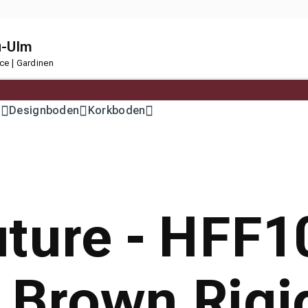
u-Ulm
ce | Gardinen
n
Designboden
Korkboden
ture - HFF1
Brown Rigid