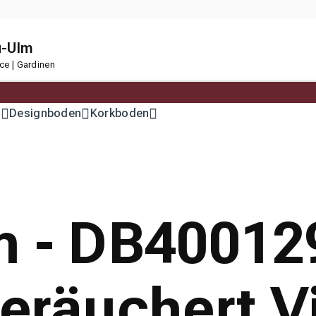
u-Ulm
ce | Gardinen
n
Designboden
Korkboden
n - DB40012
geräuchert 