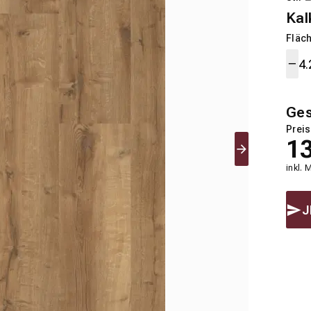
Kal
Fläch
Ge
Preis
1
inkl. 
J