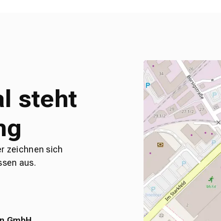
l steht
ng
er zeichnen sich
ssen aus.
en GmbH