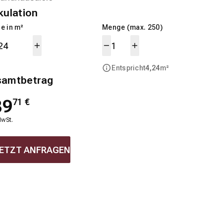
kulation
e in m²
Menge (max. 250)
Entspricht
4,24
m²
samtbetrag
39
71
€
MwSt.
ETZT ANFRAGEN