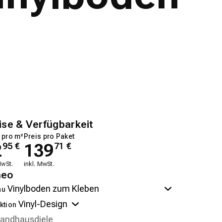
ise & Verfügbarkeit
 pro m²
Preis pro Paket
2
139
95
€
71
€
MwSt.
inkl. MwSt.
neo
au
ktion