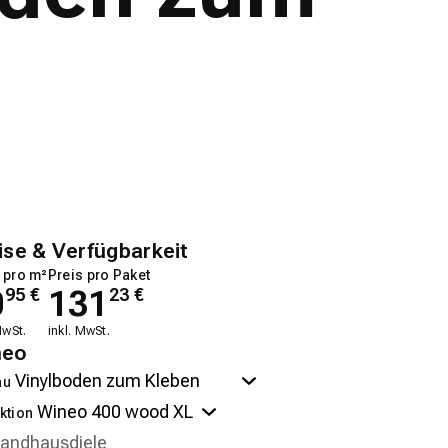
ise & Verfügbarkeit
 pro m²
Preis pro Paket
0
131
95
€
23
€
MwSt.
inkl. MwSt.
neo
au
ktion