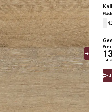
Kal
Fläch
Ge
Preis
1
inkl. 
J