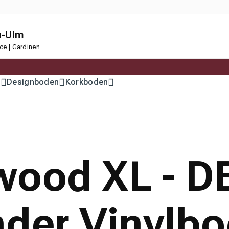
u-Ulm
ce | Gardinen
n
Designboden
Korkboden
wood XL - 
nder Vinylb