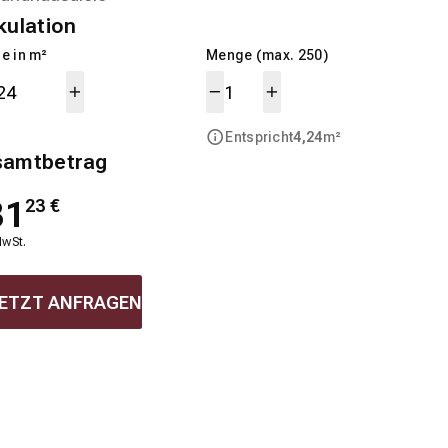
kulation
e in m²
Menge (max. 250)
Entspricht
4,24
m²
samtbetrag
31
23
€
MwSt.
ETZT ANFRAGEN