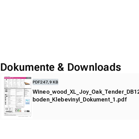
Dokumente & Downloads
PDF
247,9 KB
Wineo_wood_XL_Joy_Oak_Tender_DB1
boden_Klebevinyl_Dokument_1.pdf