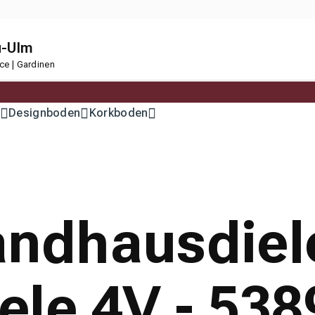
u-Ulm
ce | Gardinen
Designboden
Korkboden
andhausdiele
le 4V - 538