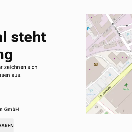
l steht
ng
er zeichnen sich
ssen aus.
en GmbH
BAREN