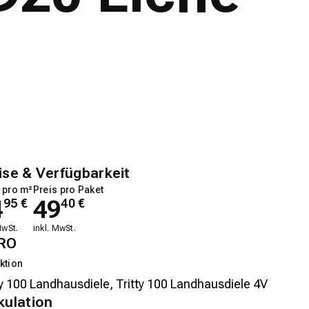
ise & Verfügbarkeit
 pro m²
Preis pro Paket
4
49
95
€
40
€
MwSt.
inkl. MwSt.
RO
ktion
kulation