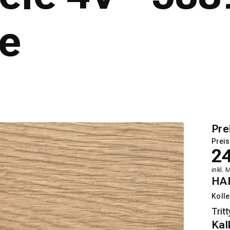
me
Pre
Preis
2
inkl. 
HA
Kolle
Kal