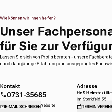
Wie können wir Ihnen helfen?
Unser Fachpersona
für Sie zur Verfügu
Lassen Sie sich von Profis beraten - unsere Fachberat
durch langjährige Erfahrung und ausgeprägtes Fachwi
Kontakt
Adresse
HeS Heimtextili
0731-35685
Im Starkfeld 55
oder
direkt über die Website
89231 Neu-Ulm
E-MAIL SCHREIBEN
TERMIN
VEREIN