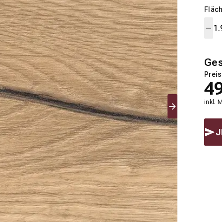
Fläch
Ge
Preis
4
inkl. 
J