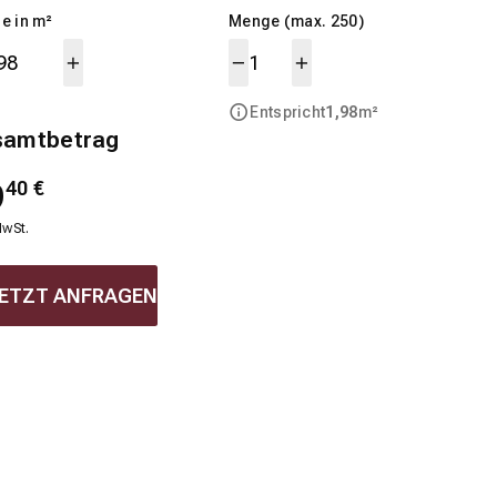
e in m²
Menge (max. 250)
Entspricht
1,98
m²
samtbetrag
9
40
€
MwSt.
ETZT ANFRAGEN