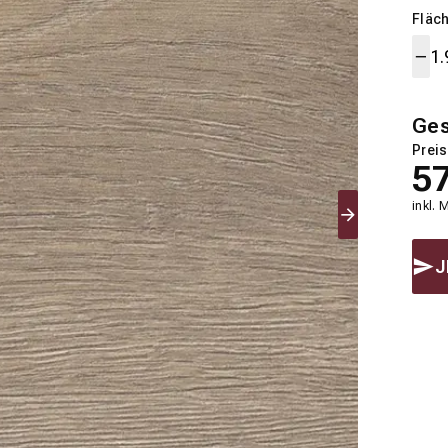
Fläch
Ge
Preis
5
inkl. 
J