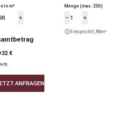
e in m²
Menge (max. 250)
Entspricht
1,98
m²
samtbetrag
7
32
€
MwSt.
ETZT ANFRAGEN