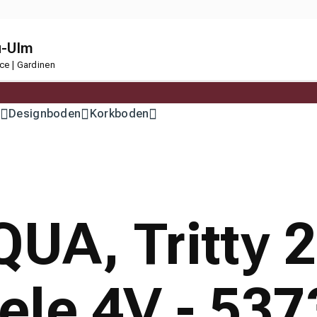
u-Ulm
ce | Gardinen
Designboden
Korkboden
AQUA, Tritty
le 4V - 537