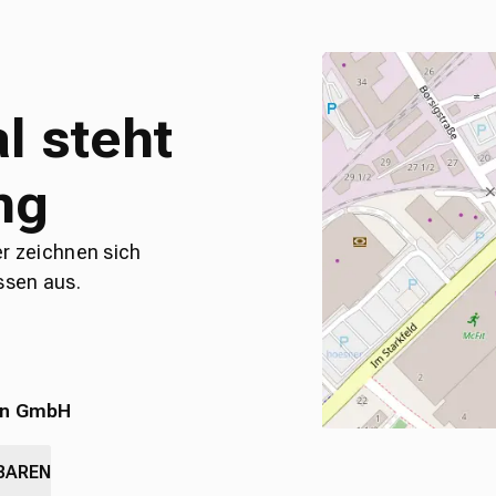
l steht
ng
er zeichnen sich
ssen aus.
en GmbH
BAREN