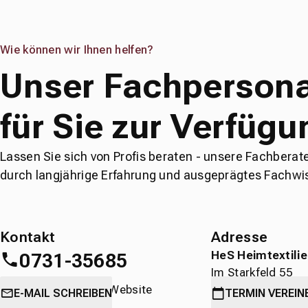
Wie können wir Ihnen helfen?
Unser Fachpersona
für Sie zur Verfügu
Lassen Sie sich von Profis beraten - unsere Fachberat
durch langjährige Erfahrung und ausgeprägtes Fachwi
Kontakt
Adresse
HeS Heimtextili
0731-35685
Im Starkfeld 55
oder
direkt über die Website
89231 Neu-Ulm
E-MAIL SCHREIBEN
TERMIN
VEREIN