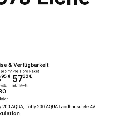
ise & Verfügbarkeit
 pro m²
Preis pro Paket
8
57
95
€
32
€
MwSt.
inkl. MwSt.
RO
ktion
kulation