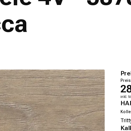
cca
Pre
Preis
2
inkl. 
HA
Kolle
Kal