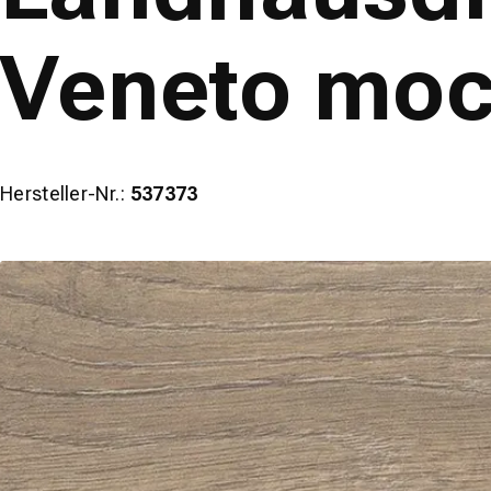
Veneto mo
Hersteller-Nr.:
537373