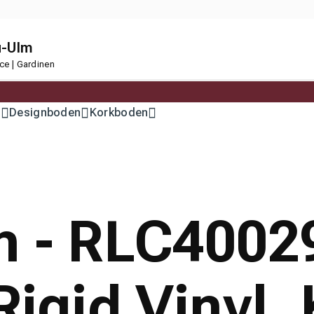
u-Ulm
ce | Gardinen
n
Designboden
Korkboden
n - RLC4002
Rigid Vinyl, 