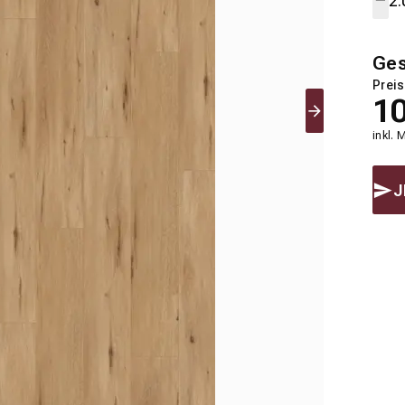
Ge
Preis
1
inkl. 
J