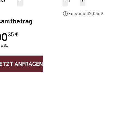
Entspricht
2,05
m²
samtbetrag
00
35
€
MwSt.
ETZT ANFRAGEN