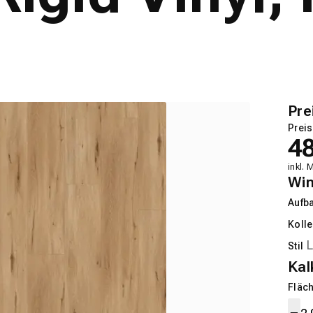
Pre
Preis
4
inkl. 
Wi
Aufb
Kolle
Stil
Kal
Fläch