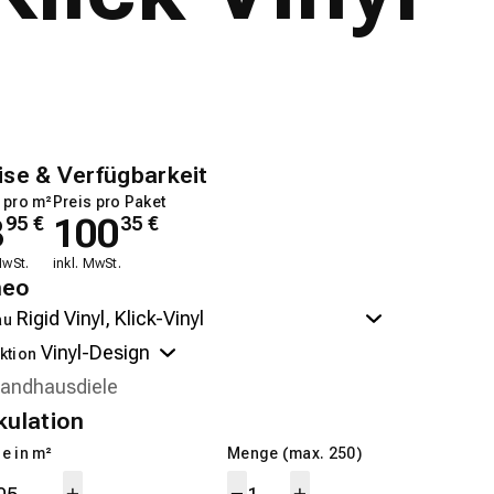
ise & Verfügbarkeit
 pro m²
Preis pro Paket
8
100
95
€
35
€
MwSt.
inkl. MwSt.
neo
au
ktion
kulation
e in m²
Menge (max. 250)