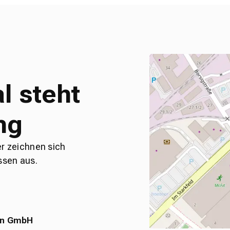
l steht
ng
er zeichnen sich
ssen aus.
en GmbH