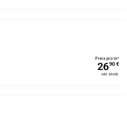
Preis pro m²
26
90
€
inkl. MwSt.