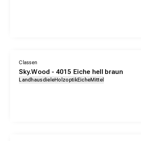
EXKLUSIV-PRODUKT
Classen
Sky.Wood - 4015 Eiche hell braun
Landhausdiele
Holzoptik
Eiche
Mittel