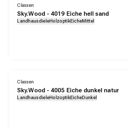
EXKLUSIV-PRODUKT
Classen
Sky.Wood - 4019 Eiche hell sand
Landhausdiele
Holzoptik
Eiche
Mittel
EXKLUSIV-PRODUKT
Classen
Sky.Wood - 4005 Eiche dunkel natur
Landhausdiele
Holzoptik
Eiche
Dunkel