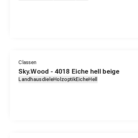
EXKLUSIV-PRODUKT
Classen
Sky.Wood - 4018 Eiche hell beige
Landhausdiele
Holzoptik
Eiche
Hell