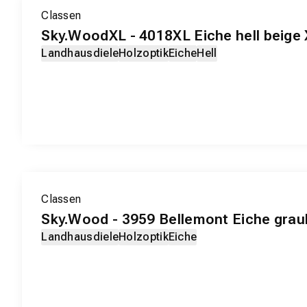
EXKLUSIV-PRODUKT
Classen
Sky.WoodXL - 4018XL Eiche hell beige
Landhausdiele
Holzoptik
Eiche
Hell
EXKLUSIV-PRODUKT
Classen
Sky.Wood - 3959 Bellemont Eiche gra
Landhausdiele
Holzoptik
Eiche