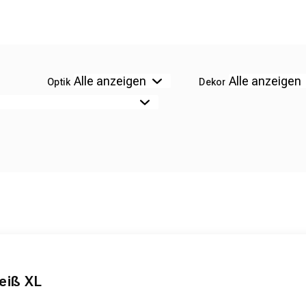
Optik
Dekor
eiß XL