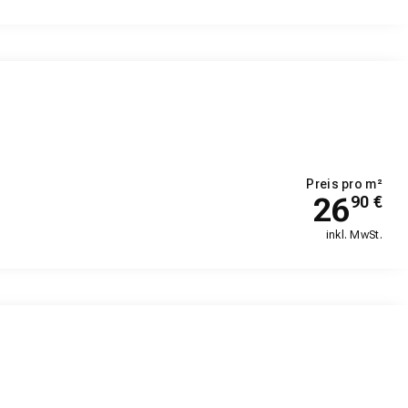
Preis pro m²
26
90
€
inkl. MwSt.