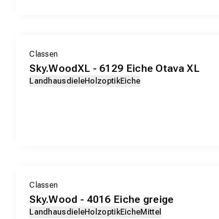
EXKLUSIV-PRODUKT
Classen
Sky.WoodXL - 6129 Eiche Otava XL
Landhausdiele
Holzoptik
Eiche
EXKLUSIV-PRODUKT
Classen
Sky.Wood - 4016 Eiche greige
Landhausdiele
Holzoptik
Eiche
Mittel