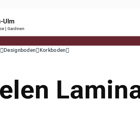
u-Ulm
ce | Gardinen
Designboden
Korkboden
elen Lamina