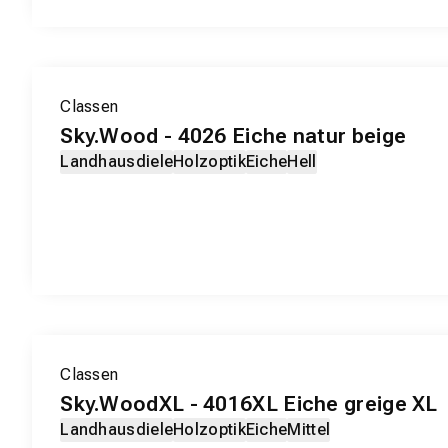
EXKLUSIV-PRODUKT
Classen
Sky.Wood - 4026 Eiche natur beige
Landhausdiele
Holzoptik
Eiche
Hell
EXKLUSIV-PRODUKT
Classen
Sky.WoodXL - 4016XL Eiche greige XL
Landhausdiele
Holzoptik
Eiche
Mittel