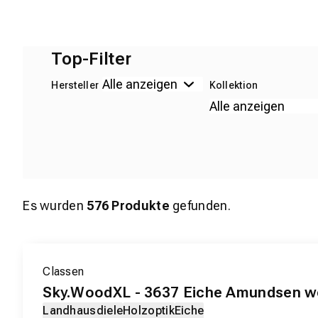
Top-Filter
Hersteller
Kollektion
Es wurden
576
Produkte
gefunden.
EXKLUSIV-PRODUKT
Classen
Sky.WoodXL - 3637 Eiche Amundsen w
Landhausdiele
Holzoptik
Eiche